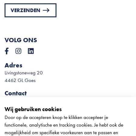
VERZENDEN
Please
leave
this
VOLG ONS
field
empty.
Adres
Livingstoneweg 20
4462 GL Goes
Contact
0113 – 22 78 54
info@meliesteglas.nl
Wij gebruiken cookies
Door op de accepteren knop te klikken accepteer je
Onze openingstijden tijdens de
functionele, analytische en tracking cookies. Je hebt ook de
vakantieperiode:
mogelijkheid om specifieke voorkeuren aan te passen en