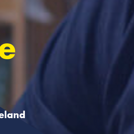
te
eeland