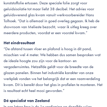
kunststoffolie ertussen. Deze speciale folie zorgt voor
geluidsisolatie tot maar liefst 38 decibel. Het advies voor
geluidswerend glas kwam vanuit werkvoorbereider Hans
Tolhoek. “Dat is allemaal in goed overleg gegaan. Ik heb de
showroom van Melieste bezocht, waar ik uitleg kreeg over
meerdere producten, voordat er een voorstel kwam.”
Het eindresultaat
“De afstand tussen vloer en plafond is hoog in dit pand,
misschien wel 4 meter. We hebben dus samen besproken wat
de ideale hoogte zou zijn voor de kantoor- en
vergaderruimtes. Hetzelfde geldt voor de breedte van de
glazen panelen. Binnen het industriële karakter van onze
werkplek vonden we het belangrijk dat er een raamverdeling
kwam. Dit is bereikt door het glas in profielen te monteren. Het
is resultaat echt heel mooi geworden.”
Dé specialist van Zeeland
In een latere fase is de 1e verdieping op dezelfde wijze