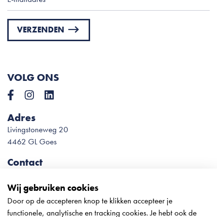
VERZENDEN
Please
leave
this
VOLG ONS
field
empty.
Adres
Livingstoneweg 20
4462 GL Goes
Contact
0113 – 22 78 54
info@meliesteglas.nl
Wij gebruiken cookies
Door op de accepteren knop te klikken accepteer je
Onze openingstijden tijdens de
functionele, analytische en tracking cookies. Je hebt ook de