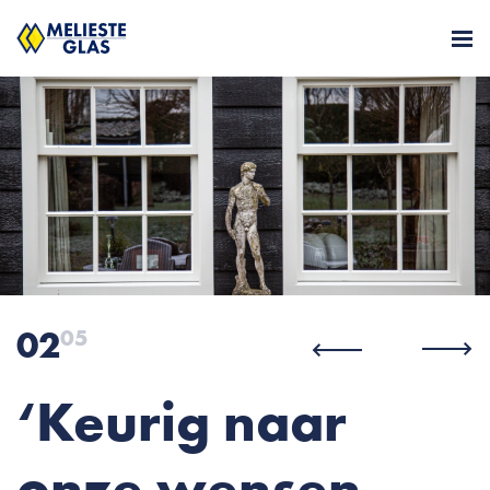
02
05
‘Keurig naar
onze wensen