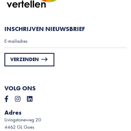
INSCHRIJVEN NIEUWSBRIEF
VERZENDEN
Please
leave
this
VOLG ONS
field
empty.
Adres
Livingstoneweg 20
4462 GL Goes