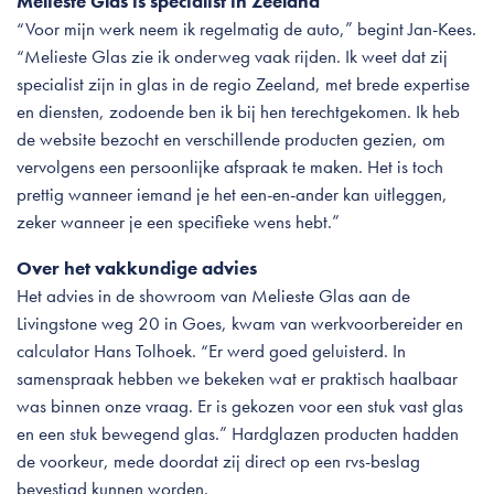
Melieste Glas is specialist in Zeeland
“Voor mijn werk neem ik regelmatig de auto,” begint Jan-Kees.
“Melieste Glas zie ik onderweg vaak rijden. Ik weet dat zij
specialist zijn in glas in de regio Zeeland, met brede expertise
en diensten, zodoende ben ik bij hen terechtgekomen. Ik heb
de website bezocht en verschillende producten gezien, om
vervolgens een persoonlijke afspraak te maken. Het is toch
prettig wanneer iemand je het een-en-ander kan uitleggen,
zeker wanneer je een specifieke wens hebt.”
Over het vakkundige advies
Het advies in de showroom van Melieste Glas aan de
Livingstone weg 20 in Goes, kwam van werkvoorbereider en
calculator Hans Tolhoek. “Er werd goed geluisterd. In
samenspraak hebben we bekeken wat er praktisch haalbaar
was binnen onze vraag. Er is gekozen voor een stuk vast glas
en een stuk bewegend glas.” Hardglazen producten hadden
de voorkeur, mede doordat zij direct op een rvs-beslag
bevestigd kunnen worden.