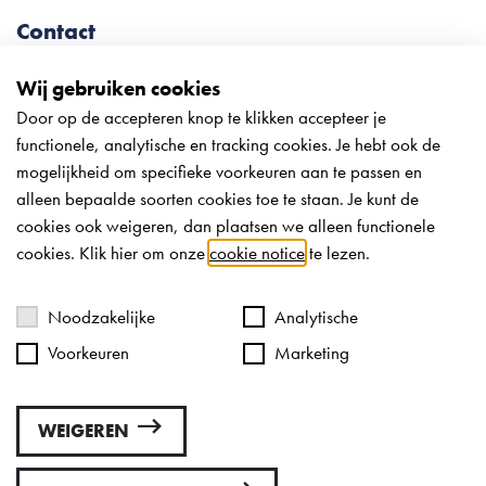
Contact
0113 – 22 78 54
info@meliesteglas.nl
Wij gebruiken cookies
Door op de accepteren knop te klikken accepteer je
Onze openingstijden tijdens de
functionele, analytische en tracking cookies. Je hebt ook de
vakantieperiode:
mogelijkheid om specifieke voorkeuren aan te passen en
Week 31 + 33:
alleen bepaalde soorten cookies toe te staan. Je kunt de
Ma t/m do: 8:30-12:30; 13:00-16:30 uur
cookies ook weigeren, dan plaatsen we alleen functionele
cookies. Klik hier om onze
cookie notice
te lezen.
Vr: Gesloten
Za: Gesloten
Zo: Gesloten
Noodzakelijke
Analytische
Voorkeuren
Marketing
Week 32: gehele week gesloten
WEIGEREN
Algemene voorwaarden