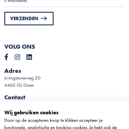
VERZENDEN
Please
leave
this
VOLG ONS
field
empty.
Adres
Livingstoneweg 20
4462 GL Goes
Contact
0113 – 22 78 54
info@meliesteglas.nl
Wij gebruiken cookies
Door op de accepteren knop te klikken accepteer je
Onze openingstijden tijdens de
functionele, analytische en tracking cookies. Je hebt ook de