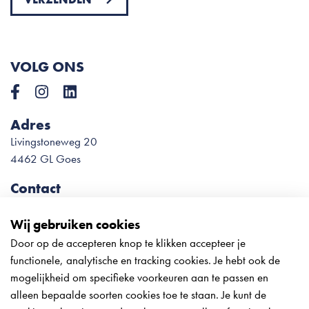
Please
leave
this
VOLG ONS
field
empty.
Adres
Livingstoneweg 20
4462 GL Goes
Contact
0113 – 22 78 54
info@meliesteglas.nl
Wij gebruiken cookies
Door op de accepteren knop te klikken accepteer je
Onze openingstijden tijdens de
functionele, analytische en tracking cookies. Je hebt ook de
vakantieperiode:
mogelijkheid om specifieke voorkeuren aan te passen en
Week 31 + 33:
alleen bepaalde soorten cookies toe te staan. Je kunt de
Ma t/m do: 8:30-12:30; 13:00-16:30 uur