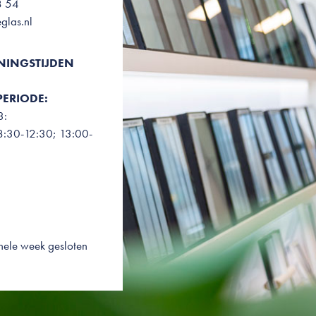
8 54
glas.nl
NINGSTIJDEN
E
ERIODE:
3:
8:30-12:30; 13:00-
ele week gesloten