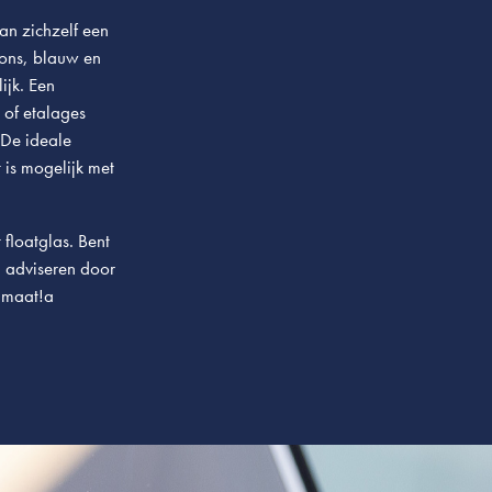
an zichzelf een
rons, blauw en
ijk. Een
 of etalages
 De ideale
 is mogelijk met
 floatglas. Bent
 adviseren door
p maat!a