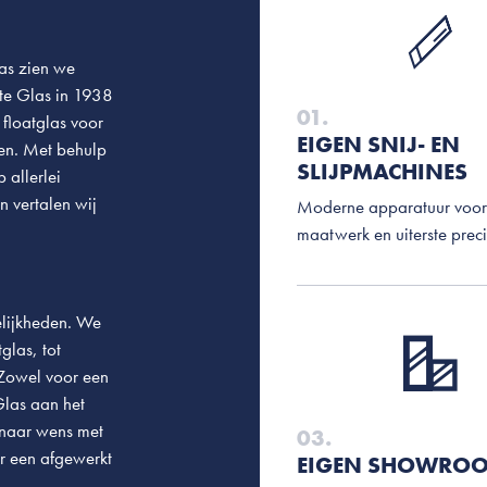
las zien we
ste Glas in 1938
01.
floatglas voor
EIGEN SNIJ- EN
nen. Met behulp
SLIJPMACHINES
 allerlei
 vertalen wij
Moderne apparatuur voor
maatwerk en uiterste preci
elijkheden. We
glas, tot
 Zowel voor een
 Glas aan het
 naar wens met
03.
r een afgewerkt
EIGEN SHOWRO