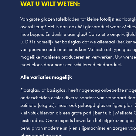
WAT U WILT WETEN:
Van grote glazen tafelbladen tot kleine fotolijstjes: floatg
overal terug! Het is dan ook hét glasproduct waar Melie
mee begon. En denkt u aan glas? Dan ziet u ongetwijfeld 
u. Dit is namelijk het basisglas dat we allemaal (her)ken
van geavanceerde machines kan Melieste dit type glas op
mogelijke manieren produceren en verwerken. Uw wensen
moeiteloos door naar een schitterend eindproduct.
Alle variaties mogelijk
Floatglas, of basisglas, heeft nagenoeg onbeperkte mog
onderscheiden echter diverse soorten: van standaard float
satinato (etsglas), maar ook gelaagd glas en figuurglas.
klein stuk hiervan als een grote partij bent u bij Melieste
juiste adres. Onze experts bewerken het uitgekozen glas
behulp van moderne snij- en slijpmachines en zorgen voo
glasproduct op maat.