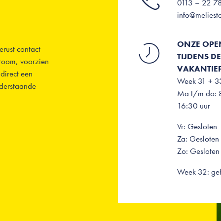
0113 – 22 7
info@melieste
ONZE OPE
rust contact
TIJDENS D
wroom, voorzien
VAKANTIEP
direct een
Week 31 + 3
nderstaande
Ma t/m do: 
16:30 uur
Vr: Gesloten
Za: Gesloten
Zo: Gesloten
Week 32: geh