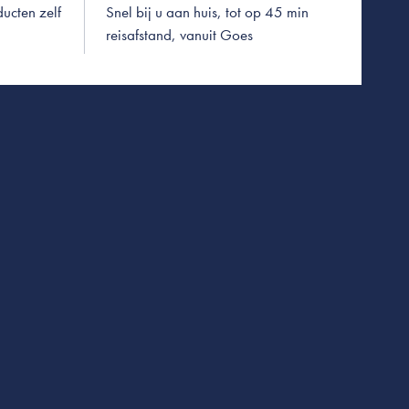
ucten zelf
Snel bij u aan huis, tot op 45 min
reisafstand, vanuit Goes