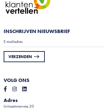
INSCHRIJVEN NIEUWSBRIEF
VERZENDEN
Please
leave
this
VOLG ONS
field
empty.
Adres
Livingstoneweg 20