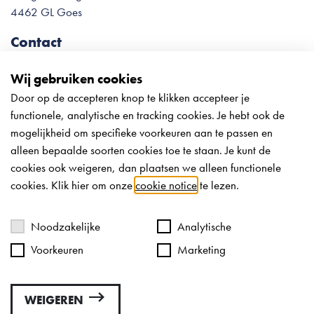
4462 GL Goes
Contact
0113 – 22 78 54
info@meliesteglas.nl
Wij gebruiken cookies
Door op de accepteren knop te klikken accepteer je
Onze openingstijden tijdens de
functionele, analytische en tracking cookies. Je hebt ook de
vakantieperiode:
mogelijkheid om specifieke voorkeuren aan te passen en
Week 31 + 33:
alleen bepaalde soorten cookies toe te staan. Je kunt de
Ma t/m do: 8:30-12:30; 13:00-16:30 uur
cookies ook weigeren, dan plaatsen we alleen functionele
cookies. Klik hier om onze
cookie notice
te lezen.
Vr: Gesloten
Za: Gesloten
Zo: Gesloten
Noodzakelijke
Analytische
Voorkeuren
Marketing
Week 32: gehele week gesloten
WEIGEREN